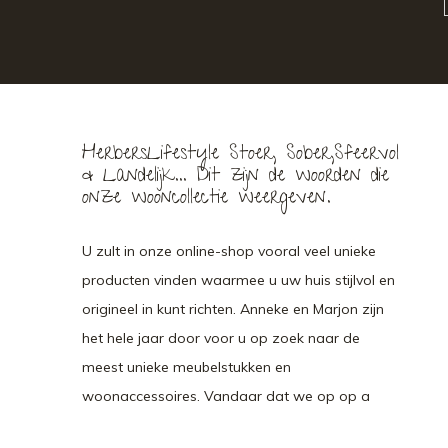
HerbersLifestyle Stoer, Sober,Sfeervol
& Landelijk... Dit zijn de woorden die
onze wooncollectie weergeven.
U zult in onze online-shop vooral veel unieke
producten vinden waarmee u uw huis stijlvol en
origineel in kunt richten. Anneke en Marjon zijn
het hele jaar door voor u op zoek naar de
meest unieke meubelstukken en
woonaccessoires. Vandaar dat we op op a