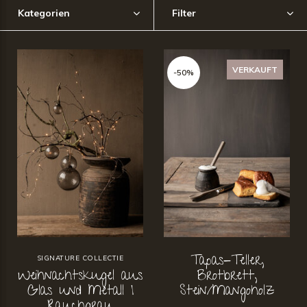
Kategorien
Filter
VERKAUFT
-50%
Tapas-Teller,
SIGNATURE COLLECTIE
Weihnachtskugel aus
Brotbrett,
Glas und Metall |
Stein/Mangoholz