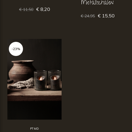
Metallschalen
€ 8,20
€ 11,50
€ 15,50
€ 24,95
-23%
PTMD