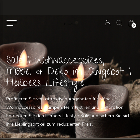
0
Sale | Wohnaccessoires,
Möbel & Deko im Angebot |
Herbers Lifestyle
Profitieren Sie von attraktiven Angeboten für Möbel,
Wohnaccessoires, Lampen, Heimtextilien und Dekoration.
Entdecken Sie den Herbers Lifestyle Sale und sichern Sie sich
Ihre Lieblingsartikel zum reduzierten Preis.