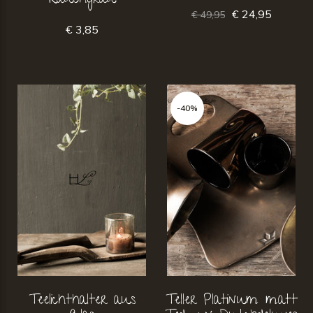
Rauchgrau
€ 24,95
€ 49,95
€ 3,85
-40%
Teelichthalter aus
Teller Platinum matt