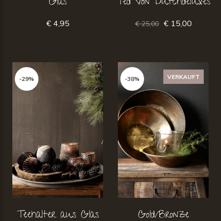
Glas
Ted von Dutchdeluxes
€ 4,95
€ 15,00
€ 25,00
VERKAUFT
-29%
-38%
Teehalter aus Glas
Gold/Bronze