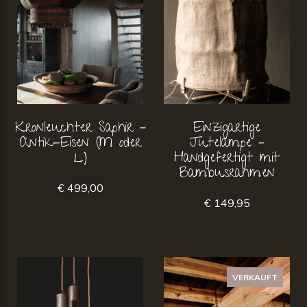
Kronleuchter Saphir –
Einzigartige
Antik-Eisen (M oder
Jutelampe –
L)
Handgefertigt mit
Bambusrahmen
€ 499,00
€ 149,95
VERKAUFT