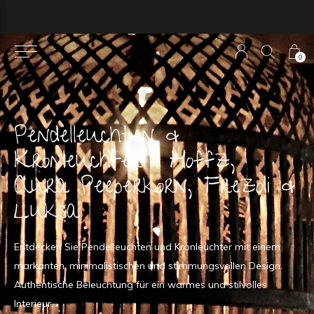
0
Pendelleuchten &
Kronleuchter | Hoffz,
Aura Peeperkorn, Frezoli &
Luksa
Entdecken Sie Pendelleuchten und Kronleuchter mit einem
markanten, minimalistischen und stimmungsvollen Design.
Authentische Beleuchtung für ein warmes und stilvolles
Interieur.