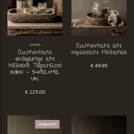
Authentische alte
LUKSA
Authentische
nepalesische Holzschale
einzigartige alte
hölzerne Teigschüssel
€ 49,95
Indien – 54×32×H12
cm
€ 125,00
VERKAUFT