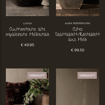
LUKSA
AURA PEEPERKORN
Authentische alte
Altes
nepalesische Holzschale
Saattablett/Reistablett
aus Holz
€ 49,95
€ 99,50
VERKAUFT
VERKAUFT