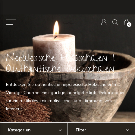
0
Nepalesische Holzschalen |
Authentische Dekoschalen
Entdecken Sie authentische nepalesische Holzschalen mit
Vintage-Charme. Einzigartige, handgefertigte Dekorationen
für ein rustikales, minimalistisches und stimmungsvolles
Interieur.
Kategorien
Filter