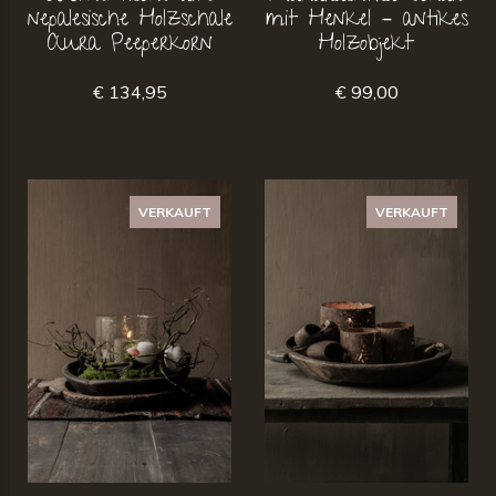
nepalesische Holzschale
mit Henkel – antikes
Aura Peeperkorn
Holzobjekt
€ 134,95
€ 99,00
VERKAUFT
VERKAUFT