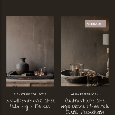
VERKAUFT
SIGNATURE COLLECTIE
AURA PEEPERKORN
Unvollkommener alter
Authentische alte
Holztrog / Becken
nepalesische Holzschale
Aura Peeperkorn