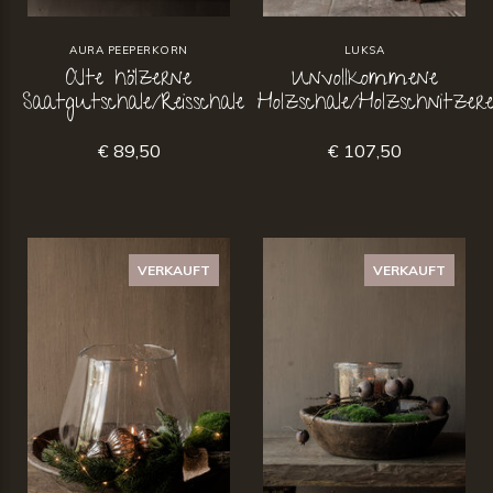
AURA PEEPERKORN
LUKSA
Alte hölzerne
Unvollkommene
Saatgutschale/Reisschale
Holzschale/Holzschnitzere
€ 89,50
€ 107,50
VERKAUFT
VERKAUFT