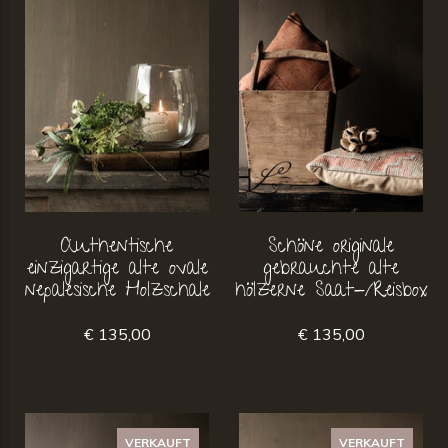
Authentische
Schöne originale
einzigartige alte ovale
gebrauchte alte
nepalesische Holzschale
hölzerne Saat-/Reisbox
€ 135,00
€ 135,00
VERKAUFT
VERKAUFT