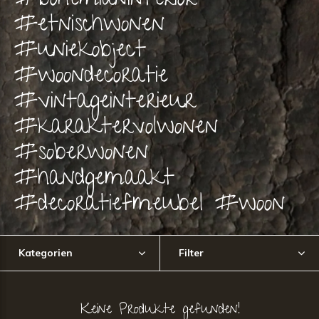
#bohemianinterior
#etnischwonen
#uniekobject
#woondecoratie
#vintageinterieur
#karaktervolwonen
#soberwonen
#handgemaakt
#decoratiefmeubel #woon
Kategorien
Filter
Keine Produkte gefunden!