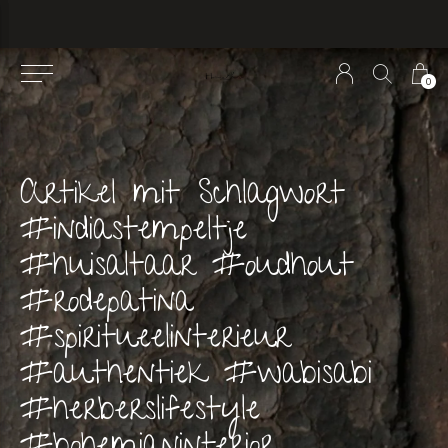
0
Artikel mit Schlagwort
#indiastempeltje
#huisaltaar #oudhout
#rodepatina
#spiritueelinterieur
#authentiek #wabisabi
#herberslifestyle