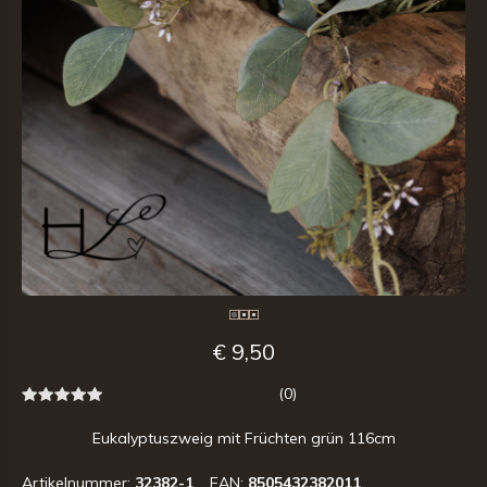
€ 9,50
(0)
Eukalyptuszweig mit Früchten grün 116cm
Artikelnummer:
32382-1
EAN:
8505432382011