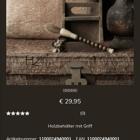
€ 29,95
(0)
Holzbehälter mit Griff
Artikelnummer:
1100024940001
EAN:
1100024940001