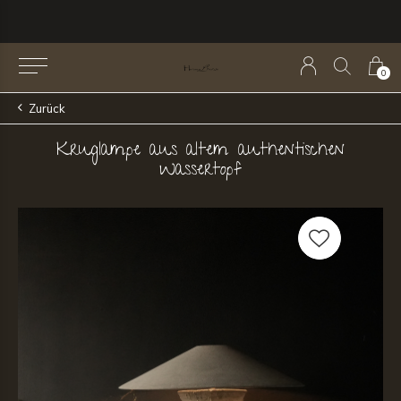
0
Zurück
Kruglampe aus altem authentischen
Wassertopf