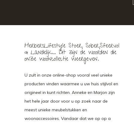
HerbersLifestyle Stoer, Sober,Sfeervol
& Landelijk... Dit zijn de woorden die
onze wooncollectie weergeven.
U zult in onze online-shop vooral veel unieke
producten vinden waarmee u uw huis stijlvol en
origineel in kunt richten. Anneke en Marjon zijn
het hele jaar door voor u op zoek naar de
meest unieke meubelstukken en
woonaccessoires. Vandaar dat we op op a