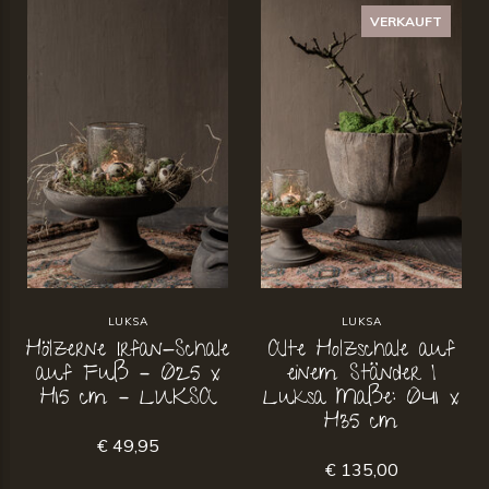
VERKAUFT
LUKSA
LUKSA
Hölzerne Irfan-Schale
Alte Holzschale auf
auf Fuß – Ø25 x
einem Ständer |
H15 cm – LUKSA
Luksa Maße: Ø41 x
H35 cm
€ 49,95
€ 135,00