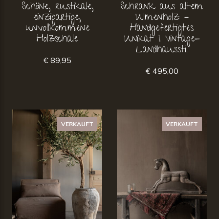
Schöne, rustikale,
Schrank aus altem
einzigartige,
Ulmenholz –
unvollkommene
Handgefertigtes
Holzschale
Unikat | Vintage-
Landhausstil
€ 89,95
€ 495,00
VERKAUFT
VERKAUFT