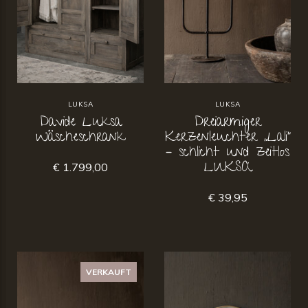
LUKSA
LUKSA
Davide Luksa
Dreiarmiger
Wäscheschrank
Kerzenleuchter „Lali“
– schlicht und zeitlos
LUKSA
€ 1.799,00
€ 39,95
VERKAUFT