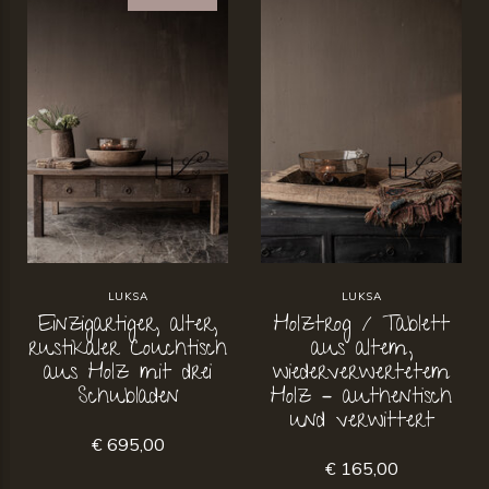
LUKSA
LUKSA
Einzigartiger, alter,
Holztrog / Tablett
rustikaler Couchtisch
aus altem,
aus Holz mit drei
wiederverwertetem
Schubladen
Holz – authentisch
und verwittert
€ 695,00
€ 165,00