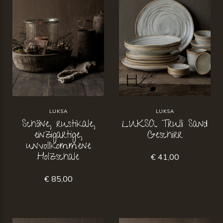
LUKSA
LUKSA
Schöne, rustikale,
LUKSA Trulli Sand
einzigartige,
Geschirr
unvollkommene
Holzschale
€ 41,00
€ 85,00