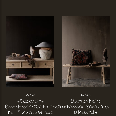
LUKSA
LUKSA
*Reserviert*
Authentische
Beistelltisch/Wandtisch/Wandtisch
chinesische Bank aus
mit Schubladen aus
Ulmenholz