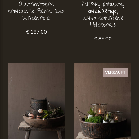
Authentische
Schöne, robuste,
chinesische Bank aus
einzigartige,
Ulmenholz
unvollkommene
Holzschale
€ 187,00
€ 85,00
VERKAUFT