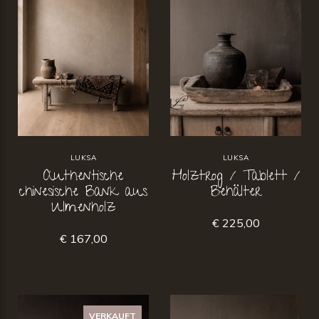
LUKSA
LUKSA
Authentische
Holztrog / Tablett /
chinesische Bank aus
Behälter
Ulmenholz
€ 225,00
€ 167,00
VERKAUFT