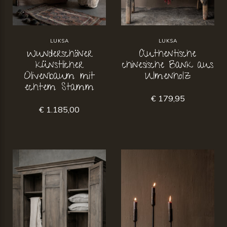
LUKSA
LUKSA
Wunderschöner
Authentische
künstlicher
chinesische Bank aus
Olivenbaum mit
Ulmenholz
echtem Stamm
€ 179,95
€ 1.185,00