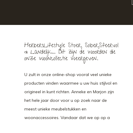
HerbersLifestyle Stoer, Sober,Sfeervol
& Landelijk... Dit zijn de woorden die
onze wooncollectie weergeven.
U zult in onze online-shop vooral veel unieke
producten vinden waarmee u uw huis stijlvol en
origineel in kunt richten. Anneke en Marjon zijn
het hele jaar door voor u op zoek naar de
meest unieke meubelstukken en
woonaccessoires. Vandaar dat we op op a