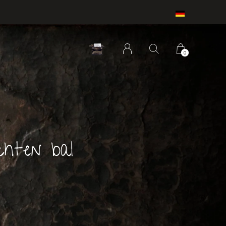
0
chten bal