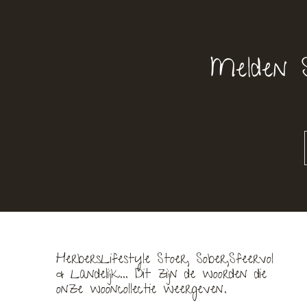
Melden 
HerbersLifestyle Stoer, Sober,Sfeervol
& Landelijk... Dit zijn de woorden die
onze wooncollectie weergeven.