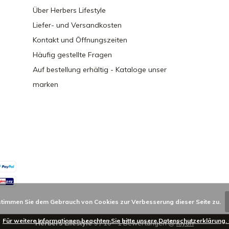
Über Herbers Lifestyle
Liefer- und Versandkosten
Kontakt und Öffnungszeiten
Häufig gestellte Fragen
Auf bestellung erhältig - Kataloge unser
marken
stimmen Sie dem Gebrauch von Cookies zur Verbesserung dieser Seite zu.
Für weitere Informationen beachten Sie bitte unsere Datenschutzerklärung. 
Herbers Lifestyle
9
/
10
-
1
Bewertungen @
Kiyoh