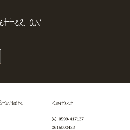
etter an
Standorte
Kontakt
0599-417137
0615000423