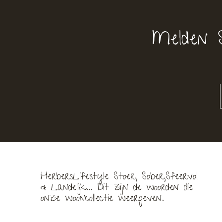
Melden 
HerbersLifestyle Stoer, Sober,Sfeervol
& Landelijk... Dit zijn de woorden die
onze wooncollectie weergeven.