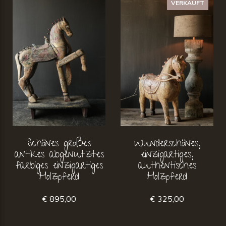
VERKAUFT
Schönes großes
Wunderschönes,
antikes abgenutztes
einzigartiges,
farbiges einzigartiges
authentisches
Holzpferd
Holzpferd
€ 895,00
€ 325,00