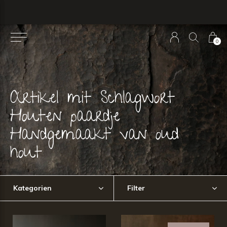
0
Artikel mit Schlagwort
Houten paardje
Handgemaakt van oud
hout
Kategorien
Filter