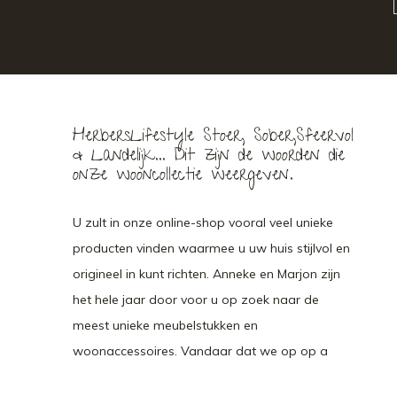
HerbersLifestyle Stoer, Sober,Sfeervol
& Landelijk... Dit zijn de woorden die
onze wooncollectie weergeven.
U zult in onze online-shop vooral veel unieke
producten vinden waarmee u uw huis stijlvol en
origineel in kunt richten. Anneke en Marjon zijn
het hele jaar door voor u op zoek naar de
meest unieke meubelstukken en
woonaccessoires. Vandaar dat we op op a