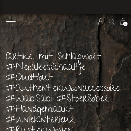
0
Artikel mit Schlagwort
#NepaleesSchaaltje
#OudHout
#AuthentiekWoonaccessoire
#WabiSabi #StoerSober
#Handgemaakt
#UniekInterieur