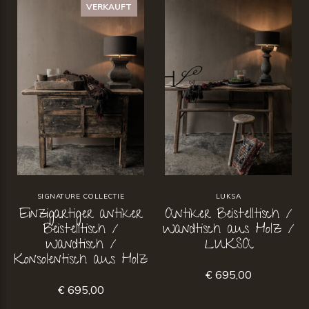
VERKAUFT
SIGNATURE COLLECTIE
LUKSA
Einzigartiger antiker
Antiker Beistelltisch /
Beistelltisch /
Wandtisch aus Holz /
Wandtisch /
LUKSA
Konsolentisch aus Holz
€ 695,00
€ 695,00