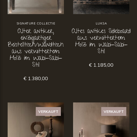
SIGNATURE COLLECTIE
LUKSA
Alter antiker,
Altes antikes Sideboard
einzigartiger
aus verwittertem
Beistelltisch/Wandtisch
Holz im Wabi-Sabi-
aus verwittertem
Stil
Holz im Wabi-Sabi-
Stil
€ 1.185,00
€ 1.380,00
VERKAUFT
VERKAUFT