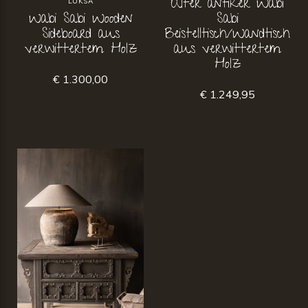
Alter antiker Wabi
LUKSA
Wabi Sabi Wooden
Sabi
Sideboard aus
Beistelltisch/Wandtisch
verwittertem Holz
aus verwittertem
Holz
€ 1.300,00
€ 1.249,95