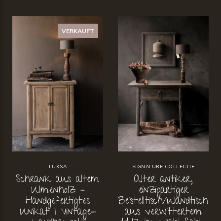
VERKAUFT
LUKSA
SIGNATURE COLLECTIE
Schrank aus altem
Alter antiker,
Ulmenholz –
einzigartiger
Handgefertigtes
Beistelltisch/Wandtisch
Unikat | Vintage-
aus verwittertem