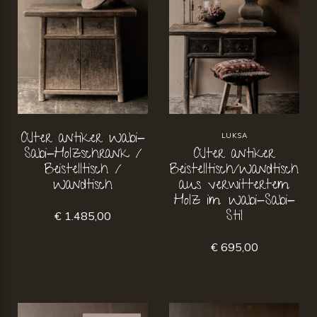
Alter antiker Wabi-
LUKSA
Sabi-Holzschrank /
Alter antiker
Beistelltisch /
Beistelltisch/Wandtisch
Wandtisch
aus verwittertem
Holz im Wabi-Sabi-
Stil
€ 1.485,00
€ 695,00