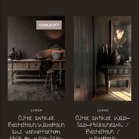
VERKAUFT
LUKSA
LUKSA
Alter antiker
Alter antiker Wabi-
Beistelltisch/Wandtisch
Sabi-Holzschrank /
aus verwittertem
Beistelltisch /