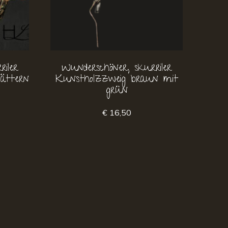
iler
Wunderschöner, skurriler
ättern
Kunstholzzweig braun mit
grün
€ 16,50