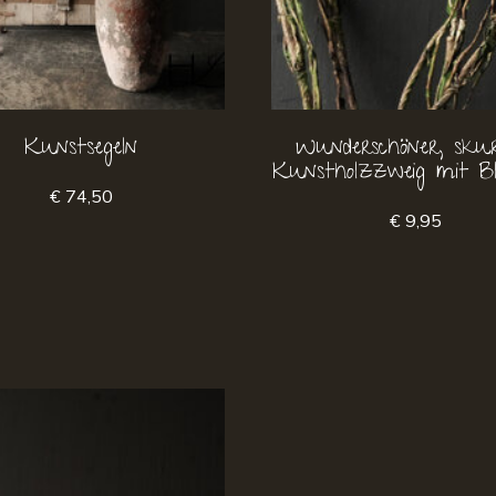
Kunstsegeln
Wunderschöner, skurr
Kunstholzzweig mit Bl
€ 74,50
€ 9,95