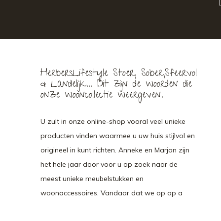
HerbersLifestyle Stoer, Sober,Sfeervol
& Landelijk... Dit zijn de woorden die
onze wooncollectie weergeven.
U zult in onze online-shop vooral veel unieke
producten vinden waarmee u uw huis stijlvol en
origineel in kunt richten. Anneke en Marjon zijn
het hele jaar door voor u op zoek naar de
meest unieke meubelstukken en
woonaccessoires. Vandaar dat we op op a