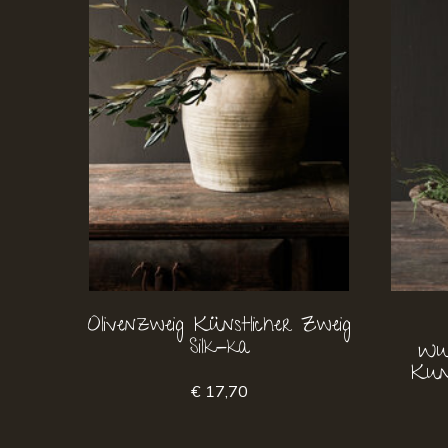
Olivenzweig Künstlicher Zweig
Silk-ka
Wun
Kun
€ 17,70