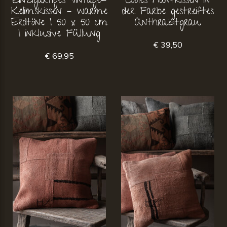
Einzigartiges Vintage-
Cooles Hanfkissen in
Kelimskissen – warme
der Farbe gestreiftes
Erdtöne | 50 x 50 cm
Anthrazitgrau
| inklusive Füllung
€ 39,50
€ 69,95