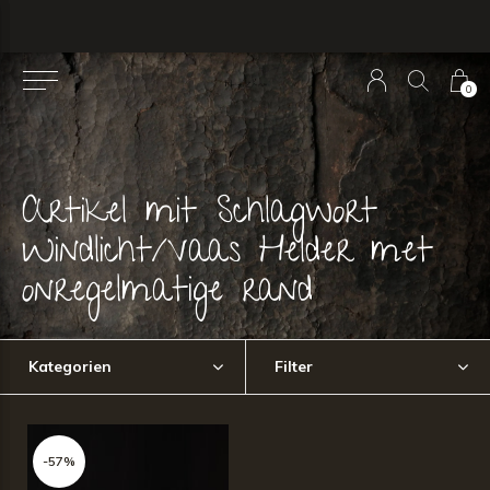
0
Artikel mit Schlagwort
Windlicht/Vaas Helder met
onregelmatige rand
Kategorien
Filter
-57%