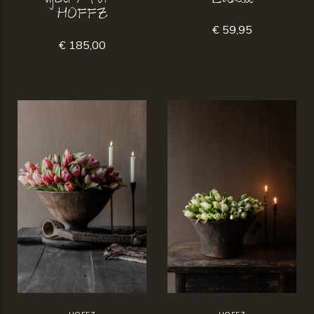
Vijzel / Pot –
Luksa
HOFFZ
€ 59,95
€ 185,00