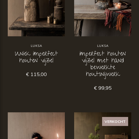
LUKSA
LUKSA
Uniek imperfect
imperfect houten
houten vijzel
vijzel met hand
bewerkte
houtsnijwerk
€ 115,00
€ 99,95
VERKOCHT