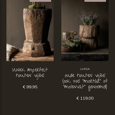
Uniek imperfect
LUKSA
houten vijzel
oude houten vijzel
(ook wel “mortar” of
“molenvat” genoemd)
€ 99,95
€ 119,00