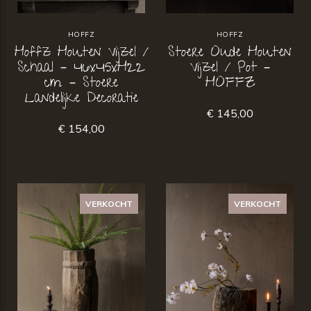
HOFFZ
HOFFZ
Hoffz Houten Vijzel /
Stoere Oude Houten
Schaal – 46x45xH22
Vijzel / Pot –
cm – Stoere
HOFFZ
Landelijke Decoratie
€ 145,00
€ 154,00
VERKOCHT
VERKOCHT