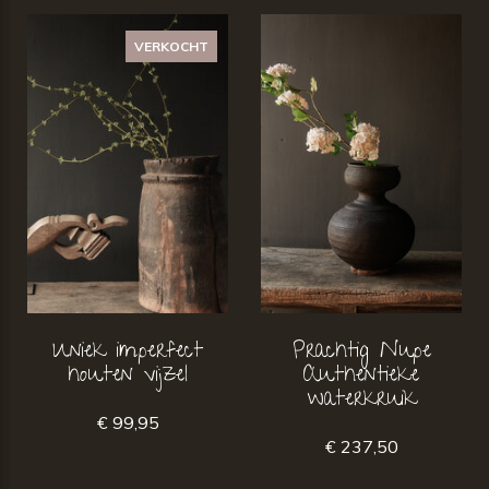
VERKOCHT
Uniek imperfect
Prachtig Nupe
houten vijzel
Authentieke
waterkruik
€ 99,95
€ 237,50