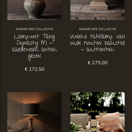
SIGNATURE COLLECTIE
SIGNATURE COLLECTIE
Lampvoet Tang
Unieke tafellamp van
Dynasty M –
oude houten baluster
aardewerk antiek
– authentiek
groen
€ 275,00
€ 172,50