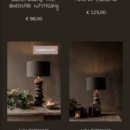
balusterlamp met
houten Baluster
doorleefde uitstraling
€ 125,00
€ 98,00
VERKOCHT