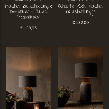
AURA PEEPERKORN
AURA PEEPERKORN
Houten balusterlampje
Schattig Klein houten
roodbruin – Aura
balusterlampje
Peeperkorn
€ 132,00
€ 139,95