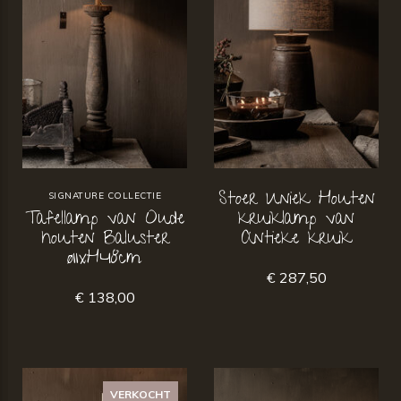
Stoer Uniek Houten
SIGNATURE COLLECTIE
Tafellamp van Oude
kruiklamp van
houten Baluster
Antieke kruik
ø11xH48cm
€ 287,50
€ 138,00
VERKOCHT