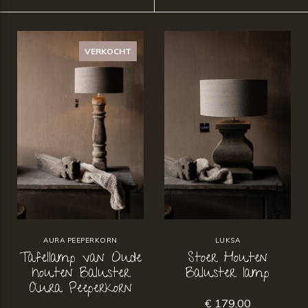
VERKOCHT
AURA PEEPERKORN
LUKSA
Tafellamp van Oude
Stoer Houten
houten Baluster
Baluster lamp
Aura Peeperkorn
€ 179,00