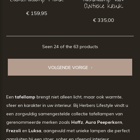
Balusterlamp Fleur
kruiklamp van
Antieke kruik
€ 159,95
€ 335,00
Seen 24 of the 63 products
VOLGENDE VORIGE
Een
tafellamp
brengt niet alleen licht, maar ook warmte,
sfeer en karakter in uw interieur. Bij Herbers Lifestyle vindt u
een zorgvuldig samengestelde collectie tafellampen van
gerenommeerde merken zoals
Hoffz
,
Aura Peeperkorn
,
Frezoli
en
Luksa
, aangevuld met unieke lampen die perfect
aansluiten bij een stoer, sober en sfeervol interieur.