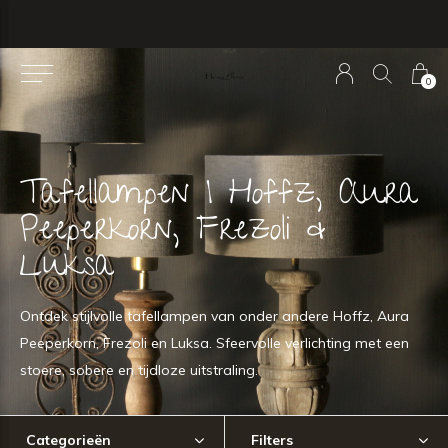
0
Tafellampen | Hoffz, Aura
Peeperkorn, Frezoli &
Luksa
Ontdek stijlvolle tafellampen van onder andere Hoffz, Aura
Peeperkorn, Frezoli en Luksa. Sfeervolle verlichting met een
stoere, sobere en tijdloze uitstraling.
Categorieën
Filters