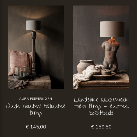
Landelijke aardewerk
AURA PEEPERKORN
Oude houten baluster
torso lamp – rustiek
lamp
borstbeeld
€ 145,00
€ 159,50