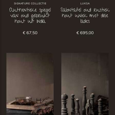
SIGNATURE COLLECTIE
LUKSA
Authentieke spiegel
Salontafel oud rustiek
van oud gebruikt
hout uniek met drie
hout uit India
lades
€ 67,50
€ 695,00