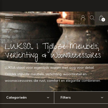
0
LUKSA | Tijdloze Meubels,
Verlichting & Woonaccessoires
LUKSA staat voor eigentijds wonen met oog voor detail.
Ontdek stijlvolle meubels, verlichting, woontextiel en
woonaccessoires die rust, comfort en elegantie combineren.
Categorieën
Filters