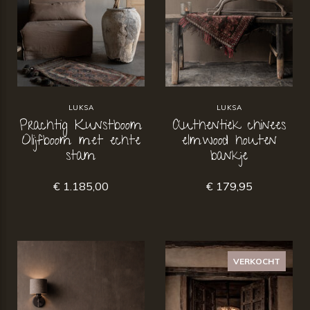
LUKSA
LUKSA
Prachtig Kunstboom
Authentiek chinees
Olijfboom met echte
elmwood houten
stam
bankje
€ 1.185,00
€ 179,95
VERKOCHT