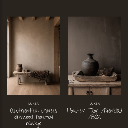
LUKSA
LUKSA
Authentiek chinees
Houten Trog /Dienblad
elmwood houten
/Bak
bankje