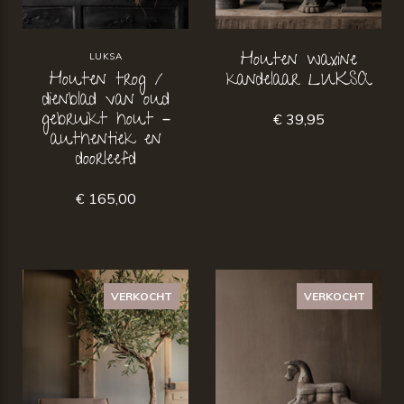
Houten waxine
LUKSA
Houten trog /
kandelaar LUKSA
dienblad van oud
gebruikt hout –
€ 39,95
authentiek en
doorleefd
€ 165,00
VERKOCHT
VERKOCHT