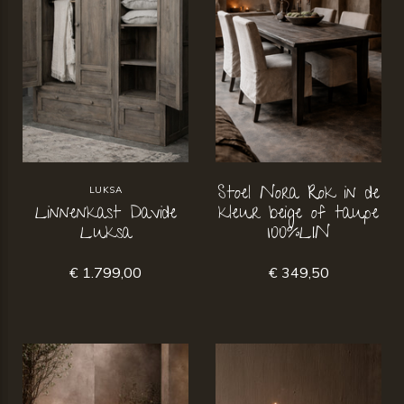
Stoel Nora Rok in de
LUKSA
Linnenkast Davide
kleur beige of taupe
Luksa
100%LIN
€ 1.799,00
€ 349,50