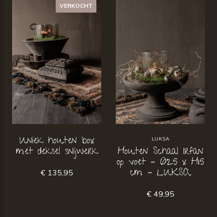
VERKOCHT
Uniek houten box
LUKSA
met deksel snijwerk
Houten Schaal Irfan
op voet – Ø25 x H15
cm – LUKSA
€ 135,95
€ 49,95