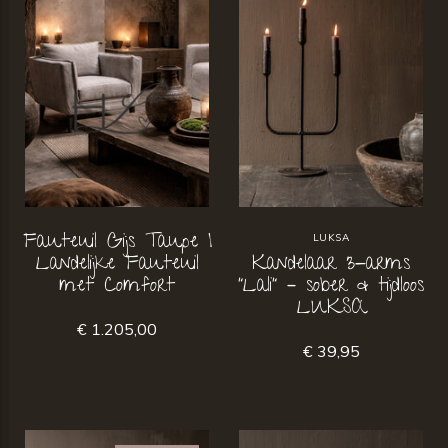
Fauteuil Gijs Taupe |
LUKSA
Landelijke Fauteuil
Kandelaar 3-arms
met Comfort
“Lali” – sober & tijdloos
LUKSA
€ 1.205,00
€ 39,95