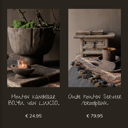
Houten kandelaar
Oude houten Serveer
BAYU van LUKSA
/broodplank
€ 24,95
€ 79,95