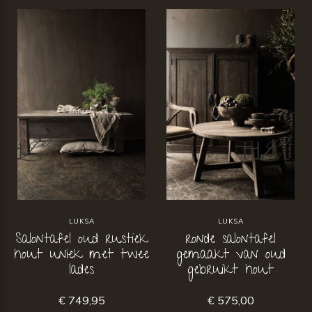
LUKSA
LUKSA
Salontafel oud rustiek
ronde salontafel
hout uniek met twee
gemaakt van oud
lades
gebruikt hout
€ 749,95
€ 575,00