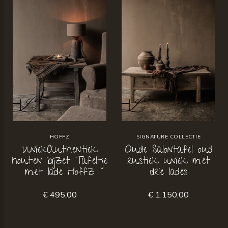
HOFFZ
SIGNATURE COLLECTIE
UniekAuthentiek
Oude Salontafel oud
houten bijzet Tafeltje
rustiek uniek met
met lade Hoffz
drie lades
€ 495,00
€ 1.150,00