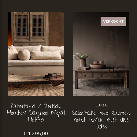
VERKOCHT
Salontafel / Antiek
LUKSA
Houten Daybed Nepal
Salontafel oud rustiek
Hoffz
hout uniek met drie
lades
€ 1.295,00