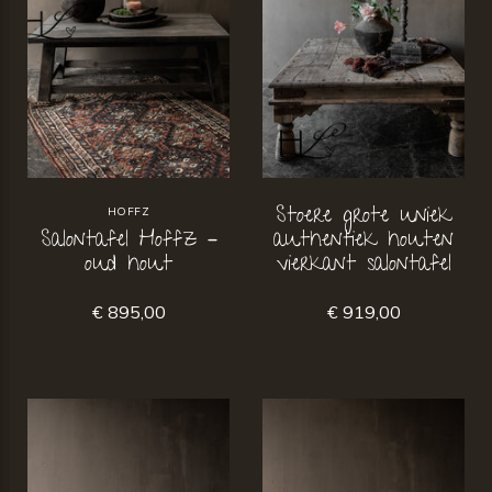
Stoere grote uniek
HOFFZ
Salontafel Hoffz –
authentiek houten
oud hout
vierkant salontafel
€ 895,00
€ 919,00