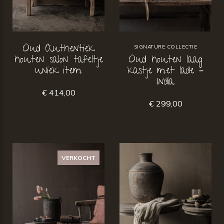
Oud Authentiek
SIGNATURE COLLECTIE
houten salon tafeltje
Oud houten laag
uniek item
kastje met lade –
India
€ 414,00
€ 299,00
VERKOCHT