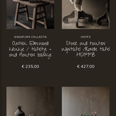
SIGNATURE COLLECTIE
HOFFZ
Antiek Elmwood
Stoer oud houten
krukje / tafeltje –
Wijntafel /Ronde tafel
oud houten bankje
HOFFZ
€ 235,00
€ 427,00