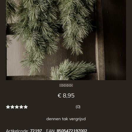
€ 8,95
(0)
dennen tak vergrijsd
Artikelcode:
72197
EAN:
8505472197002