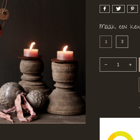
Maak een keu
1
3