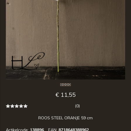
€ 11,55
(0)
ROOS STEEL ORANJE 59 cm
Artikelcode:
138896
EAN:
8718648388962