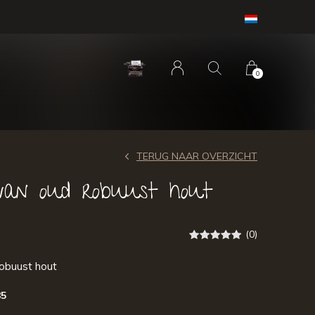
0
TERUG NAAR OVERZICHT
 van oud robuust hout
(0)
robuust hout
85