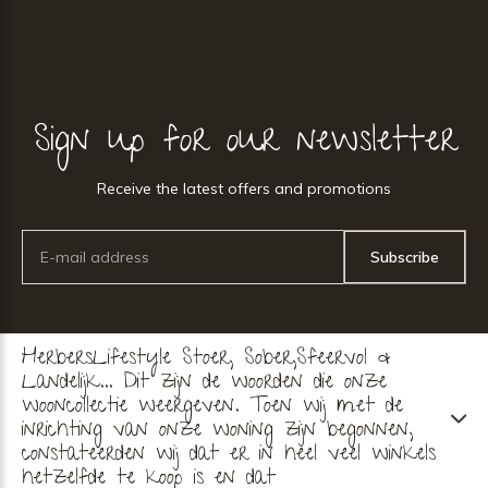
Sign up for our newsletter
Receive the latest offers and promotions
Subscribe
HerbersLifestyle Stoer, Sober,Sfeervol &
Landelijk... Dit zijn de woorden die onze
wooncollectie weergeven. Toen wij met de
inrichting van onze woning zijn begonnen,
constateerden wij dat er in heel veel winkels
hetzelfde te koop is en dat