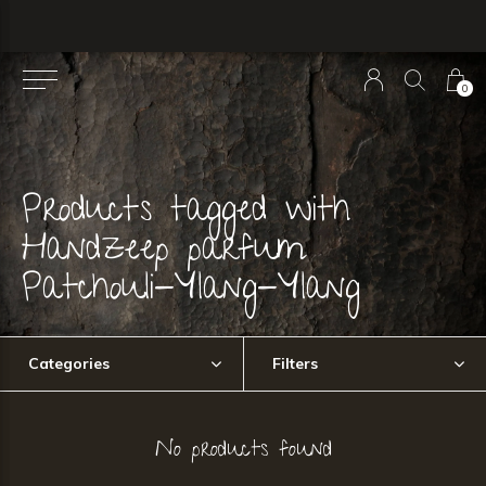
0
Products tagged with
Handzeep parfum
Patchouli-Ylang-Ylang
Categories
Filters
No products found