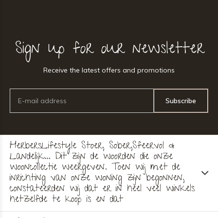
Sign up for our newsletter
Receive the latest offers and promotions
Subscribe
HerbersLifestyle Stoer, Sober,Sfeervol &
Landelijk... Dit zijn de woorden die onze
wooncollectie weergeven. Toen wij met de
inrichting van onze woning zijn begonnen,
constateerden wij dat er in heel veel winkels
hetzelfde te koop is en dat