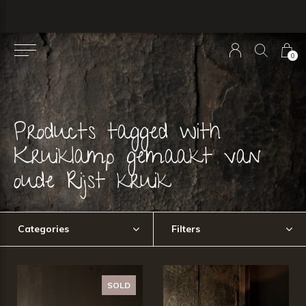
0
Products tagged with
Kruiklamp gemaakt van
oude Rijst kruik
Categories
Filters
SOLD