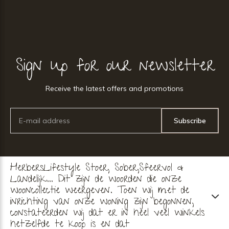
Sign up for our newsletter
Receive the latest offers and promotions
Subscribe
HerbersLifestyle Stoer, Sober,Sfeervol &
Landelijk... Dit zijn de woorden die onze
wooncollectie weergeven. Toen wij met de
inrichting van onze woning zijn begonnen,
constateerden wij dat er in heel veel winkels
hetzelfde te koop is en dat