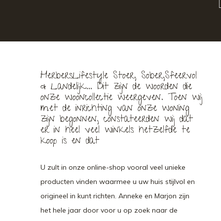
HerbersLifestyle Stoer, Sober,Sfeervol
& Landelijk... Dit zijn de woorden die
onze wooncollectie weergeven. Toen wij
met de inrichting van onze woning
zijn begonnen, constateerden wij dat
er in heel veel winkels hetzelfde te
koop is en dat
U zult in onze online-shop vooral veel unieke
producten vinden waarmee u uw huis stijlvol en
origineel in kunt richten. Anneke en Marjon zijn
het hele jaar door voor u op zoek naar de