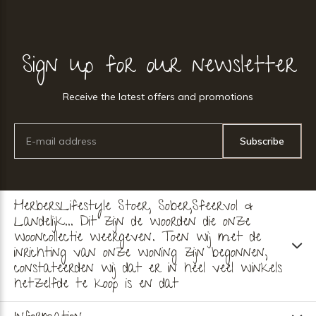
Sign up for our newsletter
Receive the latest offers and promotions
Subscribe
HerbersLifestyle Stoer, Sober,Sfeervol &
Landelijk... Dit zijn de woorden die onze
wooncollectie weergeven. Toen wij met de
inrichting van onze woning zijn begonnen,
constateerden wij dat er in heel veel winkels
hetzelfde te koop is en dat