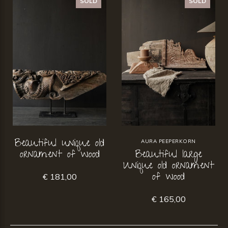
SOLD
SOLD
Beautiful unique old
AURA PEEPERKORN
ornament of wood
Beautiful large
Unique old ornament
of wood
€ 181,00
€ 165,00