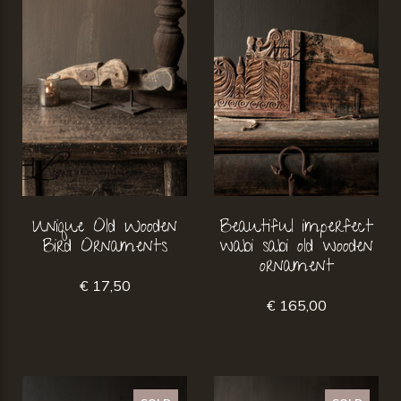
Unique Old Wooden
Beautiful imperfect
Bird Ornaments
wabi sabi old wooden
ornament
€ 17,50
€ 165,00