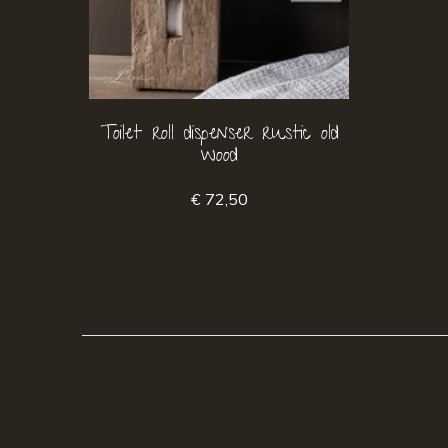
Toilet roll dispenser rustic old
wood
€ 72,50