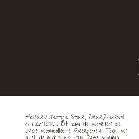
HerbersLifestyle Stoer, Sober,Sfeervol
& Landelijk... Dit zijn de woorden die
onze wooncollectie weergeven. Toen wij
met de inrichting van onze woning