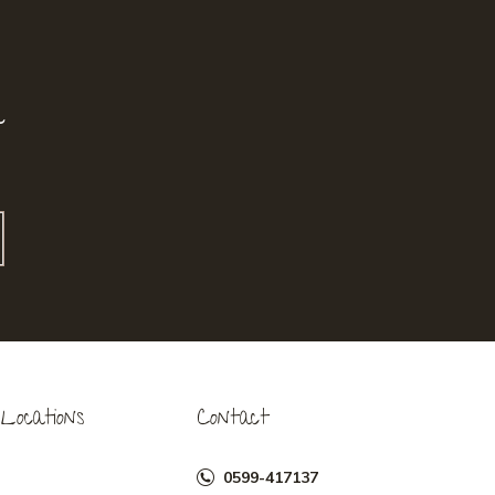
r
Locations
Contact
0599-417137