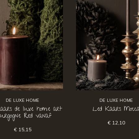
DE LUXE HOME
DE LUXE HOME
aars de luxe home art
Led Kaars Mocc
urgogne Red vanaf
€ 12,10
€ 15,15