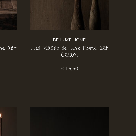
DE LUXE HOME
me art
Led Kaars de luxe home art
Cream
€ 15,50