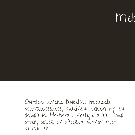
Mel
Ontdek unieke landelijke meubels,
woonaccessoires, kruiken, verlichting en
decoratie. Herbers Lifestyle staat voor
stoer, sober en sfeervol wonen met
karakter.