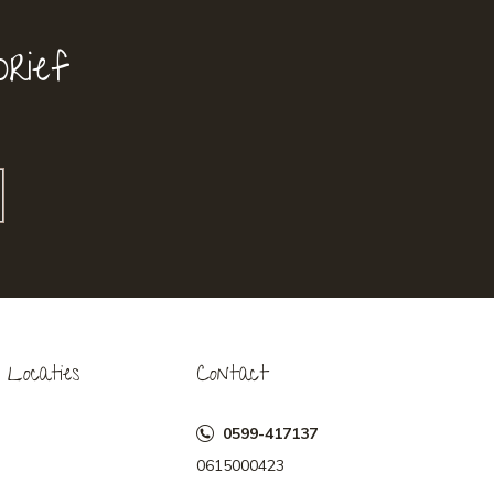
rief
Locaties
Contact
0599-417137
0615000423