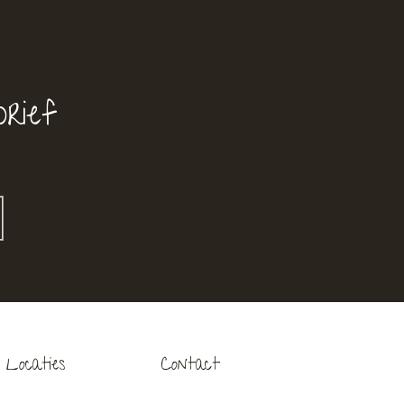
rief
Locaties
Contact