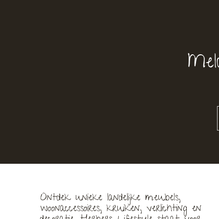
Mel
Ontdek unieke landelijke meubels,
woonaccessoires, kruiken, verlichting en