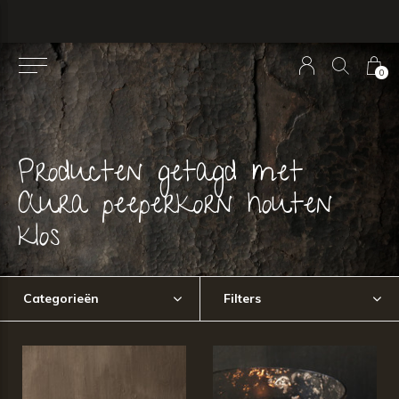
0
Producten getagd met
Aura peeperkorn houten
klos
Categorieën
Filters