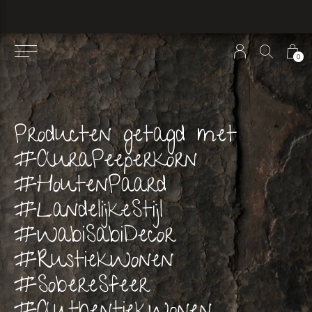
0
Producten getagd met
#AuraPeeperkorn
#HoutenPaard
#LandelijkeStijl
#WabiSabiDecor
#RustiekWonen
#SobereSfeer