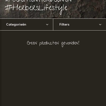
#AuthentiekWonen
#HerbersLifestyle
Categorieën
Filters
Geen producten gevonden!