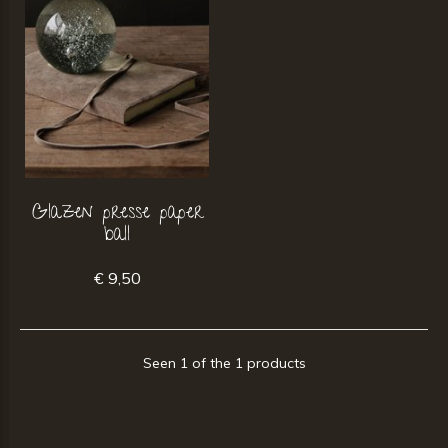
Glazen presse paper
ball
€ 9,50
Seen 1 of the 1 products