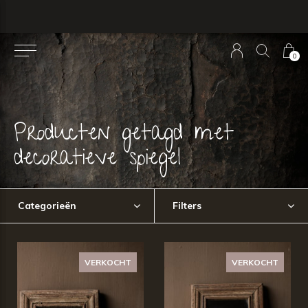
0
Producten getagd met
decoratieve spiegel
Categorieën
Filters
VERKOCHT
VERKOCHT