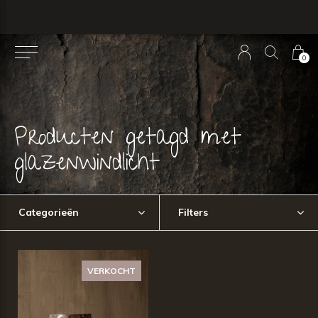
0
Producten getagd met
glazenwindlicht
Categorieën
Filters
VERKOCHT