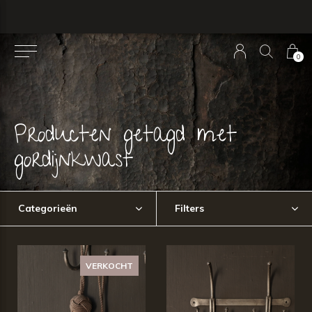
0
Producten getagd met
gordijnkwast
Categorieën
Filters
VERKOCHT