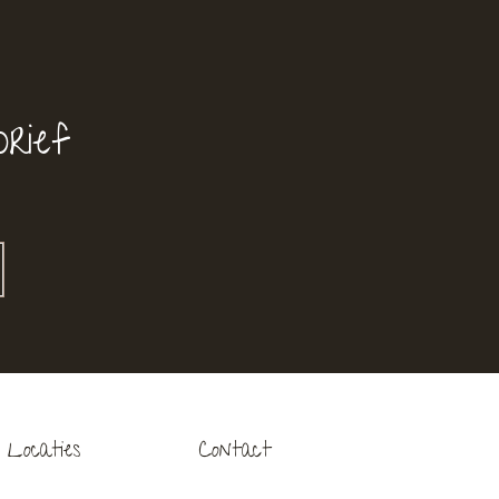
rief
Locaties
Contact