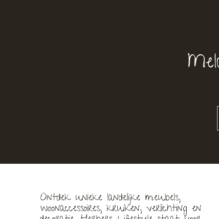
Mel
Ontdek unieke landelijke meubels,
woonaccessoires, kruiken, verlichting en