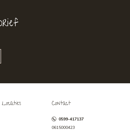
rief
Locaties
Contact
0599-417137
0615000423