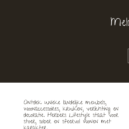
Mel
Ontdek unieke landelijke meubels,
woonaccessoires, kruiken, verlichting en
decoratie. Herbers Lifestyle staat voor
stoer, sober en sfeervol wonen met
karakter.