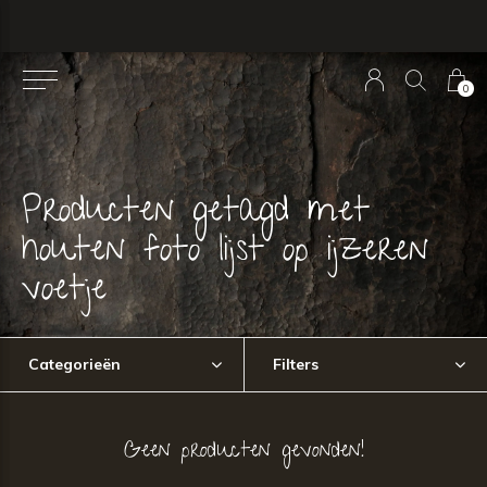
0
Producten getagd met
houten foto lijst op ijzeren
voetje
Categorieën
Filters
Geen producten gevonden!