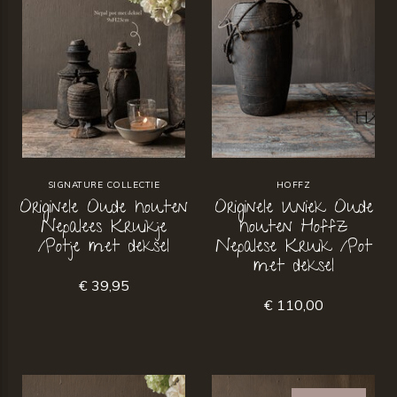
SIGNATURE COLLECTIE
HOFFZ
Originele Oude houten
Originele Uniek Oude
Nepalees Kruikje
houten Hoffz
/Potje met deksel
Nepalese Kruik /Pot
met deksel
€ 39,95
€ 110,00