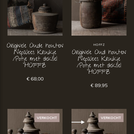
Originele Oude houten
HOFFZ
Nepalees Kruikje
Originele Oud houten
/Potje met deksel
Nepalees Kruikje
HOFFZ
/Potje met deksel
HOFFZ
€ 68,00
€ 89,95
VERKOCHT
VERKOCHT