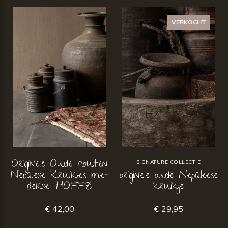
VERKOCHT
Originele Oude houten
SIGNATURE COLLECTIE
Nepalese Kruikjes met
originele oude Nepaleese
deksel HOFFZ
kruikje
€ 42,00
€ 29,95