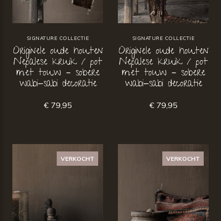
SIGNATURE COLLECTIE
SIGNATURE COLLECTIE
Originele oude houten
Originele oude houten
Nepalese kruik / pot
Nepalese kruik / pot
met touw – sobere
met touw – sobere
wabi-sabi decoratie
wabi-sabi decoratie
€ 79,95
€ 79,95
VERKOCHT
VERKOCHT