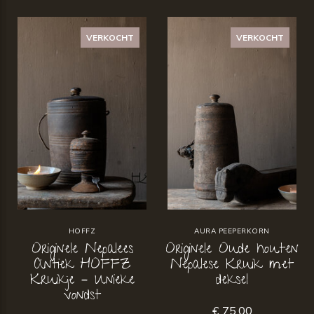
VERKOCHT
VERKOCHT
HOFFZ
AURA PEEPERKORN
Originele Nepalees
Originele Oude houten
Antiek HOFFZ
Nepalese Kruik met
Kruikje – Unieke
deksel
vondst
€ 75,00