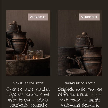
VERKOCHT
VERKOCHT
SIGNATURE COLLECTIE
SIGNATURE COLLECTIE
Originele oude houten
Originele oude houten
Nepalese kruik / pot
Nepalese kruik / pot
met touw – sobere
met touw – sobere
wabi-sabi decoratie
wabi-sabi decoratie