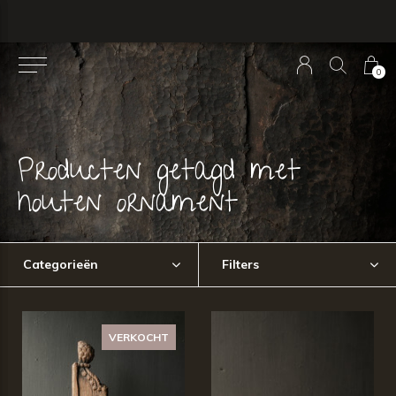
0
Producten getagd met
houten ornament
Categorieën
Filters
VERKOCHT