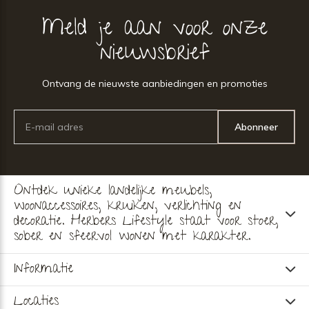
Meld je aan voor onze
nieuwsbrief
Ontvang de nieuwste aanbiedingen en promoties
Abonneer
Ontdek unieke landelijke meubels,
woonaccessoires, kruiken, verlichting en
decoratie. Herbers Lifestyle staat voor stoer,
sober en sfeervol wonen met karakter.
Informatie
Locaties