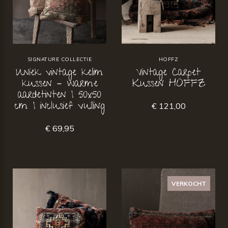
SIGNATURE COLLECTIE
HOFFZ
Uniek vintage kelim
Vintage Carpet
kussen – warme
Kussen HOFFZ
aardetinten | 50x50
cm | inclusief vulling
€ 121,00
€ 69,95
VERKOCHT