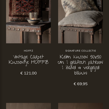
HOFFZ
SIGNATURE COLLECTIE
Vintage Carpet
Kelim kussen 50x50
Kussentje HOFFZ
cm | grafisch patroon
| zand & vergrijsd
blauw
€ 121,00
€ 69,95