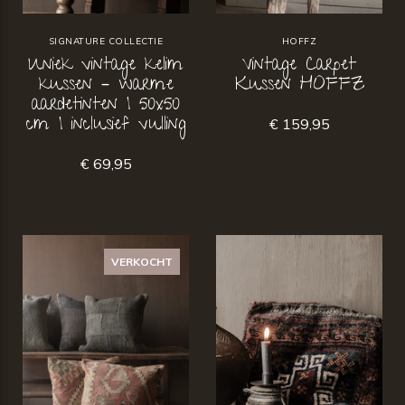
SIGNATURE COLLECTIE
HOFFZ
Uniek vintage kelim
Vintage Carpet
kussen – warme
Kussen HOFFZ
aardetinten | 50x50
cm | inclusief vulling
€ 159,95
€ 69,95
VERKOCHT