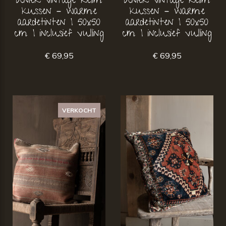
Uniek vintage kelim
Uniek vintage kelim
kussen – warme
kussen – warme
aardetinten | 50x50
aardetinten | 50x50
cm | inclusief vulling
cm | inclusief vulling
€ 69,95
€ 69,95
VERKOCHT