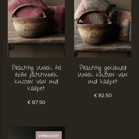
Prachtig Uniek fel
Prachtig gekleurd
roze patchwork
Uniek kussen van
kussen van oud
oud karpet
karpet
€ 92,50
€ 87,50
VERKOCHT