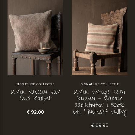
SIGNATURE COLLECTIE
SIGNATURE COLLECTIE
Uniek Kussen van
Uniek vintage kelim
Oud Karpet
kussen – warme
aardetinten | 50x50
cm | inclusief vulling
€ 92,00
€ 69,95