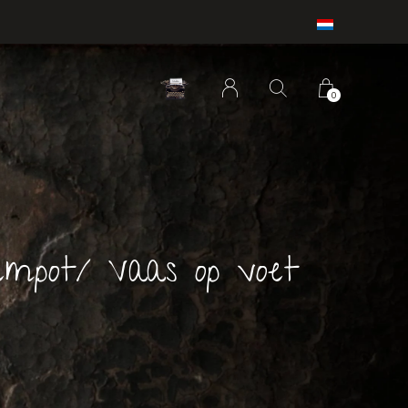
0
empot/ Vaas op voet