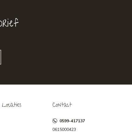
rief
Locaties
Contact
0599-417137
0615000423