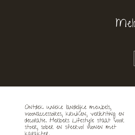
Mel
Ontdek unieke landelijke meubels,
woonaccessoires, kruiken, verlichting en
decoratie. Herbers Lifestyle staat voor
stoer, sober en sfeervol wonen met
karakter.